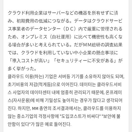
クラウド利用企業はサーバーなどの機器を所有せずに済
み、初期費用の低減につながる。データはクラウドサービ
ス事業者のデータセンター（ＤＣ）内で厳重に管理される
ため、オンプレミス（自社運用）に比べて機密性も高くな
る場合が多いと考えられている。だがＭＭ総研の調査結果
では、クラウドを利用していない中小企業の懸念事項に
「導入コストが高い」「セキュリティーに不安がある」が
多く挙がった。
클라우드 이용(하는) 기업은 서버등 기기를 소유하지 않아도 되며,
초기비용의 저감(적게듬)으로 이어진다. 데이터는 클라우드서비
스 사업자의 데이터센터 내에 엄중히 관리되기 때문에, 온프레미
스(자사운용)에 비해 기밀성도 높아지는 경우가 많다고 생각되어
진다. 하지만, MM 총연의 조서결과에서는, 클라우드를 이용하지
않는 중소기업의 걱정사항에 "도입코스트가 비싸다" "보안에 불
안함이 있다"가 많은 예로 들어진다.