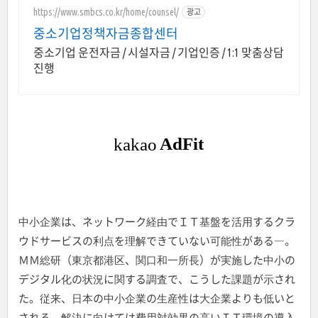
https://www.smbcs.co.kr/home/counsel/
광고
중소기업정책자금종합센터
중소기업 운전자금 / 시설자금 / 기업인증 / 1:1 맞춤상담
진행
中小企業は、ネットワーク経由でＩＴ基盤を活用するクラ
ウドサービスの利点を理解できていない可能性がある―。
ＭＭ総研（東京都港区、関口和一所長）が実施した中小の
デジタル化の状況に関する調査で、こうした課題が示され
た。従来、日本の中小企業の生産性は大企業よりも低いと
される。解決に向けては費用対効果の高いＩＴ環境の導入