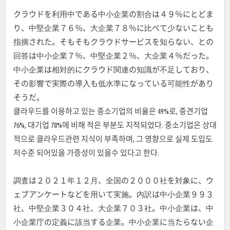
クラウドを利用中である中小企業の割合は４９％にとどま
り、中堅企業７６％、大企業７８％に比べて少ないことも
指摘された。そもそもクラウドサービスを知らない、との
回答は中小企業７％、中堅企業２％、大企業４％だった。
中小企業は相対的にクラウド関連の知識が不足しており、
その影響で実際の導入も低水準になっている可能性があり
そうだ。
클라우드를 이용하고 있는 중소기업의 비율은 49%로, 중견기업
76%, 대기업 78%에 비해 적은 부분도 지적되었다. 중소기업은 상대
적으로 클라우드관련 지식이 부족하며, 그 영향으로 실제 도입도
저수준 되어있을 가증성이 있을수 있다고 한다.
調査は２０２１年１２月、全国の２０００社を対象に、ウ
ェブアンケートなどを用いて実施。内訳は中小企業９９３
社、中堅企業３０４社、大企業７０３社。中小企業は、中
小企業庁の定義に該当する企業。中小企業に当たらない企