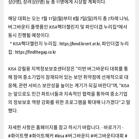
상(3명), 장려상(5명) 등 총 11명에게 시상할 계획이다.
해당 대회는 오는 7월 11일(월)부터 8월 7일(일)까지 총 2차례 나눠,
버그바운티 플랫폼인 KISA핵더챌린지 및 파인더갭 누리집*에서
동시 진행될 예정이다.
* KISA핵더챌린지 누리집 :
https://knvd.krcert.or.kr,
파인더갭 누리
집 :
https://findthegap.co.kr
KISA 강필용 지역정보보호센터장은 “이번 버그바운티 대회를 통
해 참여 중소기업이 잠재되어 있는 보안 취약점에 선제적으로 대
응해, 관련 서비스 보안성을 높이는 계기가 되길 바란다”며, “KISA
는 앞으로도 민간 파트너들과 지속적인 협력을 통하여 중소기업
의 정보보호 역량 강화를 위한 프로그램을 확대해 나가겠다”고 말
했다.
자세한 사항은 홈페이지를 참고 하시기 바랍니다.
- 바로가기 -
#화이트햇 #화이트해커 #kisa #버그바운티 #버그바운티대회 #