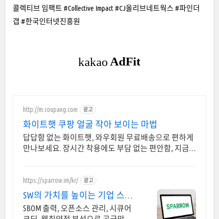
콜렉티브 임팩트 #
Collective Impact #
CJ올리브네트웍스 #
파인더
갭 #
한국인터넷진흥원
http://m.coupang.com
광고
화이트햇 쿠팡 얼굴 작아 보이는 마법
답답함 없는 화이트햇, 와우회원 무료배송으로 편하게
만나보세요. 장시간 착용에도 부담 없는 편안함, 지금
쿠팡에서 경험해보세요.
https://sparrow.im/kr/
광고
SW의 가치를 높이는 기업 스패
로우가 함께 합니다
SBOM 출력, 오픈소스 관리, 시큐어